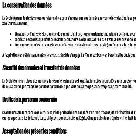
La conservation des données
La Société prend toutes les mesures raisonnables pour s'assurer que vos données personnelles soient traitées pou
Site sont les suivants :
Utilisation de l'adresse électronique de contact : tant que nous maintenons une relation continue avec
Cookies : les cookies que nous collectons depuis votre navigateur, sauf en cas d'effacement de votre
Tant que vos données personnelles sont nécessaires dans le cadre des buts légaux énoncés dans la prés
À l'expiration des délais mentionnés ci-dessus, la Société s'engage à effacer vos Données Personnelles ou, le cas 
Sécurité des données et transfert de données
La Société a mis en place des mesures de sécurité techniques et organisationnelles appropriées pour protéger vos d
de vous assurer que toutes les données personnelles que vous nous envoyez sont envoyées en toute sécurité.
Droits de la personne concernée
Chaque Utilisateur bénéficie en vertu de la loi de protection des données d'un droit d'accès, de modification et 
exercés que dans les limites de toute obligation contractuelle ou légale. Chaque utilisateur a également le droit 
Acceptation des présentes conditions