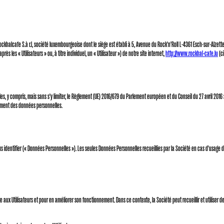
t Rockhalcafe S.à r.l, société luxembourgeoise dont le siège est établi à 5, Avenue du Rock'n'Roll L-4361 Esch-sur-Al
rès les « Utilisateurs » ou, à titre individuel, un « Utilisateur ») de notre site internet,
http://www.rockhal-cafe.lu
(ci
es, y compris, mais sans s'y limiter, le Règlement (UE) 2016/679 du Parlement européen et du Conseil du 27 avril 201
itement des données personnelles.
us identifier (« Données Personnelles »). Les seules Données Personnelles recueillies par la Société en cas d'usage 
 aux Utilisateurs et pour en améliorer son fonctionnement. Dans ce contexte, la Société peut recueillir et utiliser de