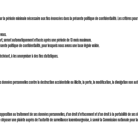
r la période minimale nécessaire aux fins énoncées dans la présente politique de confidentialité. Les critères pour
 vous.
 part, seront automatiquement effacés après une période de 13 mois maximum.
ente politique de confidentialité, pour lesquels nous avons une base légale valide.
échéant, à les anonymiser à des fins statistiques.
onnées personnelles contre la destruction accidentelle ou illicite, la perte, la modification, la divulgation non au
d'opposition au traitement de ses données personnelles, d'un droit d'effacement et d'un droit à la portabilité de se
de déposer une plainte auprès de l'autorité de surveillance luxembourgeoise, à savoir la Commission nationale pour l