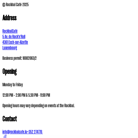
© Rockhal Café-2025
Address
RockhalCafé
5 Av. du Rock'n'Roll
4361 Esch-sur-Alzette
Luxembourg
Business permit: 10082063/2
Opening
Monday to Friday
12:00 PM – 2:00 PM & 5:30 PM - 11:00 PM
Opening hours may vary depending on events at the Rockhal.
Contact
info@rockhalcafe.lu
+352 274776