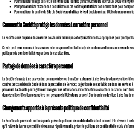
Pour améliorer l'usage du Site : les informations fournies par les Utilisateurs aideront la Société à répo
Pour personnaliser l'expérience des Utilisateurs : la Société peut utiliser des informations pour comprend
Pour améliorer la qualité du Site : la Société peut utiliser le feed-back fourni par l'Utilisateur pour améli
Comment la Société protège les données à caractère personnel
La Société a mis en place des mesures de sécurité techniques et organisationnelles appropriées pour protéger les do
Ce site peut avoir recours à des services externes permettant l'affichage de contenus extérieurs au niveau de ses p
politiques de confidentialité respectives de ces sites tiers.
Partage de données à caractère personnel
La Société s'engage à ne pas vendre, commercialiser ou transférer autrement à des tiers des données d'identificat
contractants assistant la Société dans la prestation de Services, la gestion de ses activités ou dans les services
personnel. La Société peut également divulguer des informations d'identification à caractère personnel de l'Utilisat
données d'identification à caractère non personnel d'Utilisateurs peuvent être fournies à des tiers à des fins de m
Changements apportés à la présente politique de confidentialité
La Société a le pouvoir de mettre à jour la présente politique de confidentialité à tout moment. Elle révisera à c
qu'il relève de leur responsabilité d'examiner régulièrement la présente politique de confidentialité et de s'inform