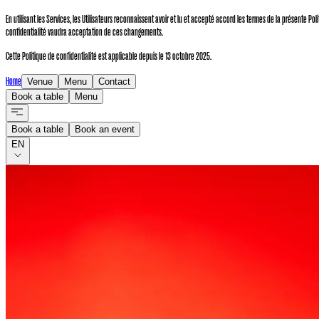
En utilisant les Services, les Utilisateurs reconnaissent avoir et lu et accepté accord les termes de la présente P
confidentialité vaudra acceptation de ces changements.
Cette Politique de confidentialité est applicable depuis le 13 octobre 2025.
Home
Venue
Menu
Contact
Book a table
Menu
Book a table
Book an event
EN