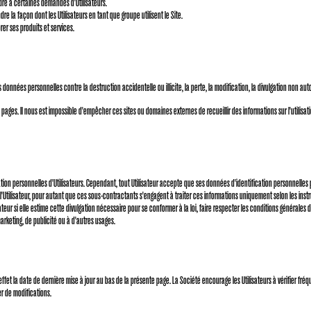
ndre à certaines demandes d'Utilisateurs.
re la façon dont les Utilisateurs en tant que groupe utilisent le Site.
orer ses produits et services.
nnées personnelles contre la destruction accidentelle ou illicite, la perte, la modification, la divulgation non auto
ages. Il nous est impossible d'empêcher ces sites ou domaines externes de recueillir des informations sur l'utilisatio
ion personnelles d'Utilisateurs. Cependant, tout Utilisateur accepte que ses données d'identification personnelles 
 à l'Utilisateur, pour autant que ces sous-contractants s'engagent à traiter ces informations uniquement selon les in
eur si elle estime cette divulgation nécessaire pour se conformer à la loi, faire respecter les conditions générales de
arketing, de publicité ou à d'autres usages.
et effet la date de dernière mise à jour au bas de la présente page. La Société encourage les Utilisateurs à vérifier
er de modifications.