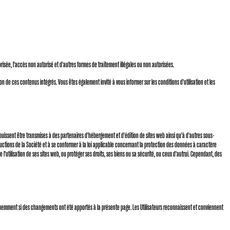
risée, l'accès non autorisé et d'autres formes de traitement illégales ou non autorisées.
n de ces contenus intégrés. Vous êtes également invité à vous informer sur les conditions d'utilisation et les
puissent être transmises à des partenaires d'hébergement et d'édition de sites web ainsi qu'à d'autres sous-
structions de la Société et à se conformer à la loi applicable concernant la protection des données à caractère
 l'utilisation de ses sites web, ou protéger ses droits, ses biens ou sa sécurité, ou ceux d'autrui. Cependant, des
 fréquemment si des changements ont été apportés à la présente page. Les Utilisateurs reconnaissent et conviennent