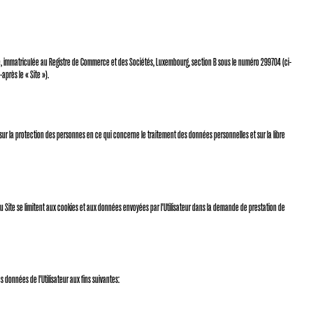
zette, immatriculée au Registre de Commerce et des Sociétés, Luxembourg, section B sous le numéro 299704 (ci-
-après le « Site »).
6 sur la protection des personnes en ce qui concerne le traitement des données personnelles et sur la libre
du Site se limitent aux cookies et aux données envoyées par l'Utilisateur dans la demande de prestation de
s données de l'Utilisateur aux fins suivantes: