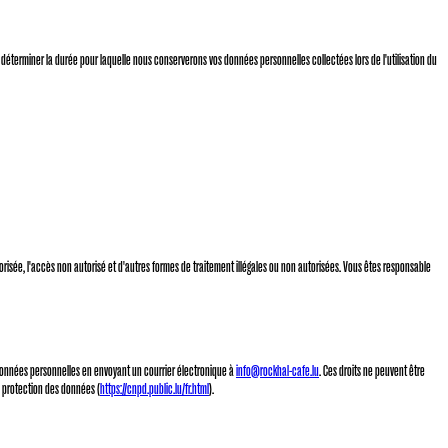
 déterminer la durée pour laquelle nous conserverons vos données personnelles collectées lors de l'utilisation du
torisée, l'accès non autorisé et d'autres formes de traitement illégales ou non autorisées. Vous êtes responsable
s données personnelles en envoyant un courrier électronique à
info@rockhal-cafe.lu
. Ces droits ne peuvent être
a protection des données (
https://cnpd.public.lu/fr.html
).