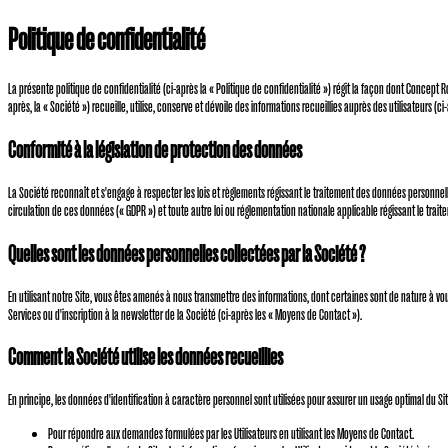
Politique de confidentialité
La présente politique de confidentialité (ci-après la « Politique de confidentialité ») régit la façon dont Concep
après, la « Société ») recueille, utilise, conserve et dévoile des informations recueillies auprès des utilisateurs (ci-ap
Conformité à la législation de protection des données
La Société reconnaît et s'engage à respecter les lois et règlements régissant le traitement des données personnell
circulation de ces données (« GDPR ») et toute autre loi ou réglementation nationale applicable régissant le tra
Quelles sont les données personnelles collectées par la Société ?
En utilisant notre Site, vous êtes amenés à nous transmettre des informations, dont certaines sont de nature à vo
Services ou d'inscription à la newsletter de la Société (ci-après les « Moyens de Contact »).
Comment la Société utilise les données recueillies
En principe, les données d'identification à caractère personnel sont utilisées pour assurer un usage optimal du Site
Pour répondre aux demandes formulées par les Utilisateurs en utilisant les Moyens de Contact.